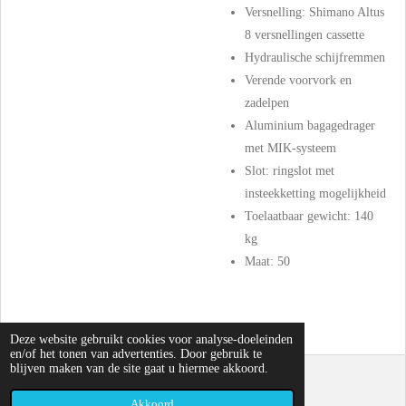
Versnelling: Shimano Altus
8 versnellingen cassette
Hydraulische schijfremmen
Verende voorvork en
zadelpen
Aluminium bagagedrager
met MIK-systeem
Slot: r
ingslot met
insteekketting mogelijkheid
Toelaatbaar gewicht:
140
kg
Maat: 50
Deze website gebruikt cookies voor analyse-doeleinden
en/of het tonen van advertenties. Door gebruik te
blijven maken van de site gaat u hiermee akkoord.
© 2023 - 2026 E-bike Outlet
Powered by
JouwWeb
Akkoord