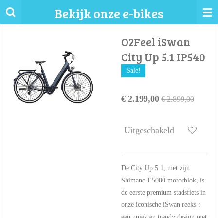
Bekijk onze e-bikes
Ga
direct
naar
O2Feel iSwan
de
City Up 5.1 IP540
hoofdinhoud
Sale!
€ 2.199,00
€ 2.899,00
Uitgeschakeld
De City Up 5.1, met zijn
Shimano E5000 motorblok, is
de eerste premium stadsfiets in
onze iconische iSwan reeks :
een uniek en trendy design met